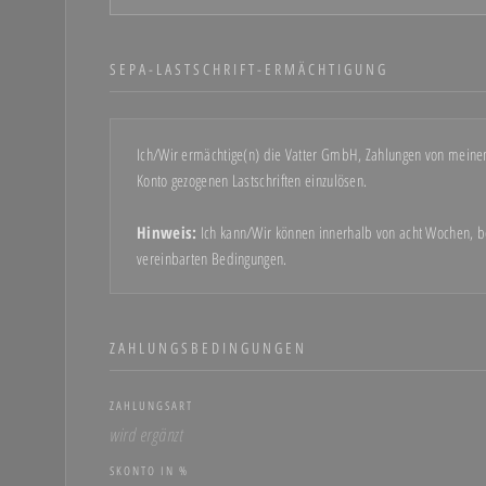
SEPA-LASTSCHRIFT-ERMÄCHTIGUNG
Ich/Wir ermächtige(n) die Vatter GmbH, Zahlungen von meinem/
Konto gezogenen Lastschriften einzulösen.
Hinweis:
Ich kann/Wir können innerhalb von acht Wochen, be
vereinbarten Bedingungen.
ZAHLUNGSBEDINGUNGEN
ZAHLUNGSART
wird ergänzt
SKONTO IN %