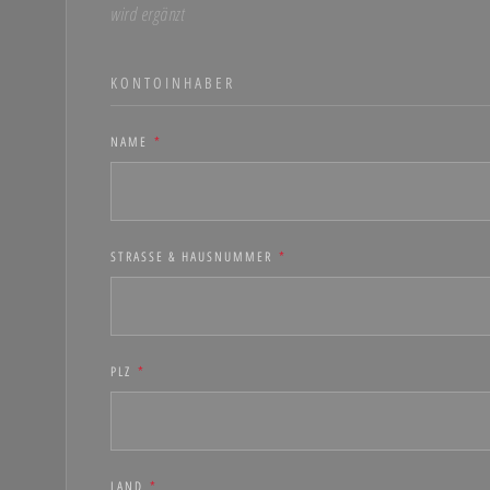
wird ergänzt
KONTOINHABER
NAME
*
STRASSE & HAUSNUMMER
*
PLZ
*
LAND
*